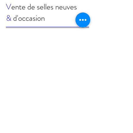
V
ente de selles neuves
&
d'occasion
Déplacements dans le
Sud Ouest (Occitanie,
40, 47,33...)
Maud Louzon
31600 Eaunes
Tel:
06 06 89 05 83
mlsaddlefitting@gmail.com
Partenaires
Livre d'or
Conditions générales de vente