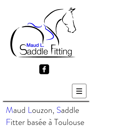
M
aud
L
ouzon,
S
addle
F
itter basée à Toulouse